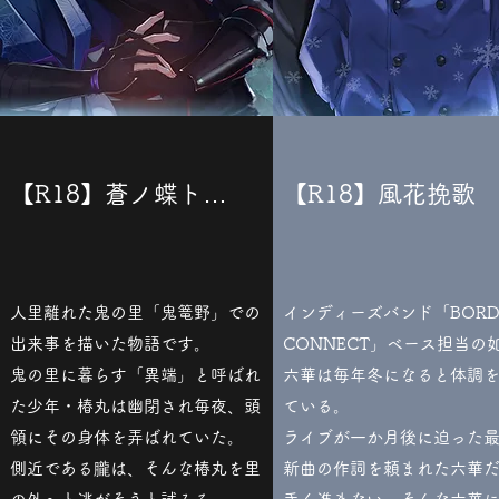
【R18】蒼ノ蝶ト…
【R18】風花挽歌
人里離れた鬼の里「鬼篭野」での
インディーズバンド「BORD
出来事を描いた物語です。
CONNECT」ベース担当の
鬼の里に暮らす「異端」と呼ばれ
六華は毎年冬になると体調
た少年・椿丸は幽閉され毎夜、頭
ている。
領にその身体を弄ばれていた。
ライブが一か月後に迫った
​側近である朧は、そんな椿丸を里
新曲の作詞を頼まれた六華