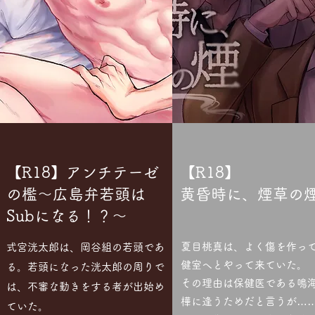
【R18】アンチテーゼ
【R18】
の檻～広島弁若頭は
黄昏時に、煙草の
Subになる！？～
夏目桃真は、よく傷を作っ
式宮洸太郎は、岡谷組の若頭であ
健室へとやって来ていた。
る。若頭になった洸太郎の周りで
その理由は保健医である鳴
は、不審な動きをする者が出始め
樺に逢うためだと言うが…
ていた。