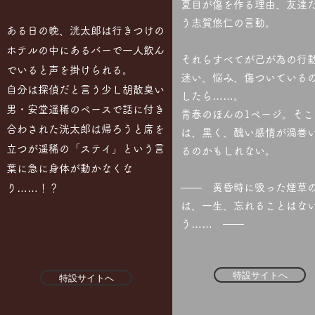
夏目が傷を作る理由、友達
う志賀悠仁の言動。
ある日の晩、洸太郎は行きつけの
ホテルの中にあるバーで一人飲ん
それらすべてが己が為の行
でいると声を掛けられる。
迷い、悩み、傷ついている
自分は探偵だと言う少し胡散臭い
したら……。
男・安堂遥稀のペースで話に付き
青春のほんの1ページ。そこ
合わされた洸太郎は帰ろうと席を
は、黒く、醜い感情が渦巻
立つが遥稀の「ステイ」という言
るのかもしれない。
葉に急に身体が動かなくな
―― 黄昏時に吸った煙草
り……！？
は、一生、忘れることはな
う…… ――
特設サイトへ
特設サイトへ