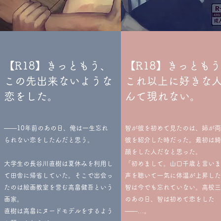
【R18】きっともう、
【R18】きっとも
この先出来ないような
これ以上に好きな
恋をした。
んて現れない。
――10年前のあの日、俺は一生忘れ
智が彼を初めて見たのは、姉が両
られない恋をしたんだと思う。
彼を紹介した時だった。最初は綺
顔をした人だなと思った。
大学生の長谷川直樹は夏休みを利用し
「初めまして。山口千歳と言いま
て田舎に帰省していた。そこで出会っ
声を聴いて一気に体温が上昇した
たのは絵画教室を営む高畠健吾という
智は今でも忘れていない。高校三
画家。
のあの日、智は初めて恋をした
直樹は高畠にヌードモデルをするよう
――…。