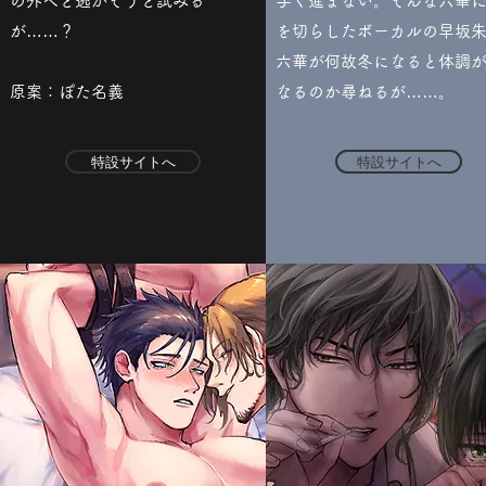
の外へと逃がそうと試みる
手く進まない。そんな六華
が……？
を切らしたボーカルの早坂
六華が何故冬になると体調
​​原案：ぽた名義
なるのか尋ねるが……。
特設サイトへ
特設サイトへ