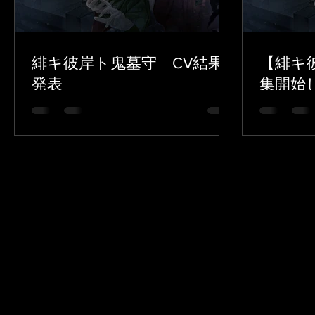
緋キ彼岸ト鬼墓守 CV結果
【緋キ
発表
集開始