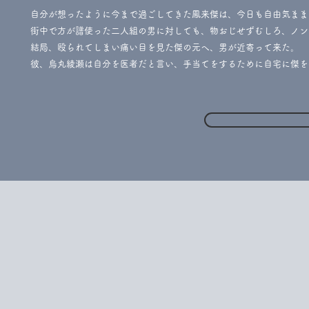
自分が想ったように今まで過ごしてきた鳳来傑は、今日も自由気まま
街中で方が譜使った二人組の男に対しても、物おじせずむしろ、ノン
​結局、殴られてしまい痛い目を見た傑の元へ、男が近寄って来た。
彼、烏丸綾瀬は自分を医者だと言い、手当てをするために自宅に傑を